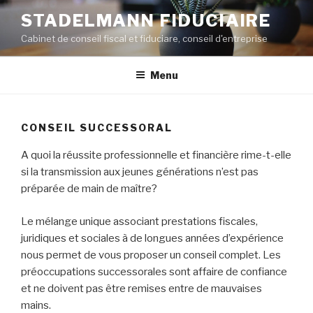
Skip
STADELMANN FIDUCIAIRE
to
Cabinet de conseil fiscal et fiduciare, conseil d'entreprise
content
Menu
CONSEIL SUCCESSORAL
A quoi la réussite professionnelle et financière rime-t-elle
si la transmission aux jeunes générations n’est pas
préparée de main de maître?
Le mélange unique associant prestations fiscales,
juridiques et sociales à de longues années d’expérience
nous permet de vous proposer un conseil complet. Les
préoccupations successorales sont affaire de confiance
et ne doivent pas être remises entre de mauvaises
mains.