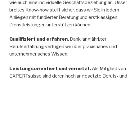
wie auch eine individuelle Geschäftsbeziehung an. Unser
breites Know-how stellt sicher, dass wir Sie in jedem
Anliegen mit fundierter Beratung und erstklassigen
Dienstleistungen unterstützen können.
Qualifiziert und erfahren.
Dank langjähriger
Berufserfahrung verfügen wir über praxisnahes und
unternehmerisches Wissen.
Leistungsorientiert und vernetzt.
Als Mitglied von
EXPERTsuisse sind deren hoch angesetzte Berufs- und
Standesregeln unser Qualitätsmassstab. Zudem ist
unser Treuhandunternehmen versierter Partner der
FMH-Treuhand-Services.
WIR FÜR SIE
Edgar Stadelmann