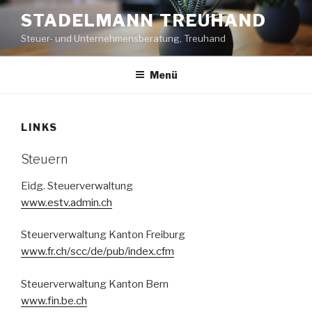
Zum
STADELMANN TREUHAND
Inhalt
Steuer- und Unternehmensberatung, Treuhand
springen
Menü
LINKS
Steuern
Eidg. Steuerverwaltung
www.estv.admin.ch
Steuerverwaltung Kanton Freiburg
www.fr.ch/scc/de/pub/index.cfm
Steuerverwaltung Kanton Bern
www.fin.be.ch